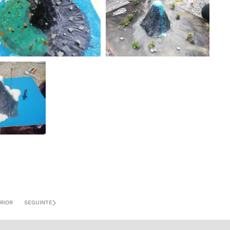
ZOOM
ZOOM
M
RIOR
SEGUINTE