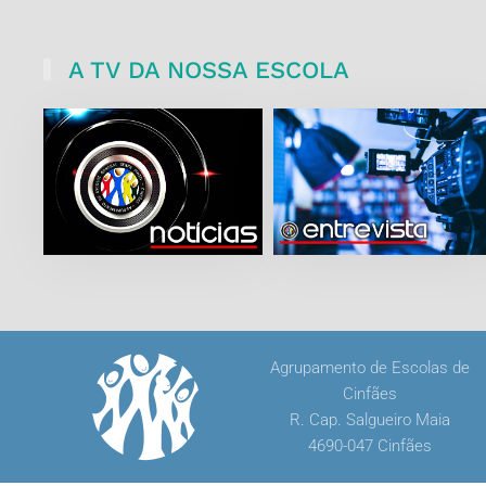
A TV DA NOSSA ESCOLA
Agrupamento de Escolas de
Cinfães
R. Cap. Salgueiro Maia
4690-047 Cinfães