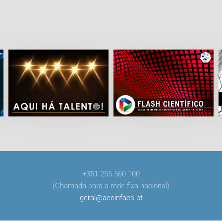
+351 255 560 100
(Chamada para a rede fixa nacional)
geral
@
aecinfaes
.
pt