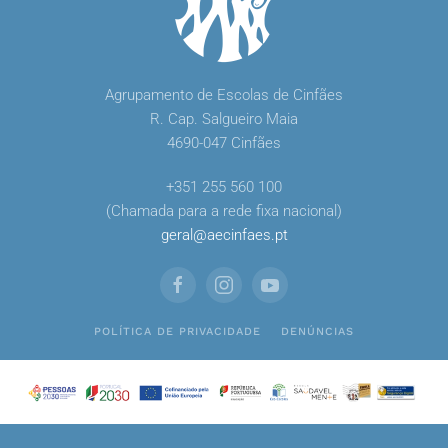
Agrupamento de Escolas de Cinfães
R. Cap. Salgueiro Maia
4690-047 Cinfães
+351 255 560 100
(Chamada para a rede fixa nacional)
geral
@
aecinfaes
.
pt
POLÍTICA DE PRIVACIDADE
DENÚNCIAS