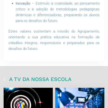
Inovação
– Estímulo à criatividade, ao pensamento
crítico e à adoção de metodologias pedagógicas
dinâmicas e diferenciadoras, preparando os alunos
para os desafios do futuro.
Estes valores sustentam a missão do Agrupamento,
orientando a sua prática educativa na formação de
cidadãos íntegros, responsáveis e preparados para os
desafios do futuro.
A TV DA NOSSA ESCOLA