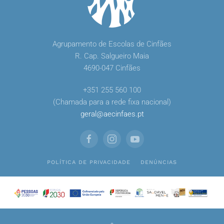
Agrupamento de Escolas de Cinfães
R. Cap. Salgueiro Maia
4690-047 Cinfães
+351 255 560 100
(Chamada para a rede fixa nacional)
geral
@
aecinfaes
.
pt
POLÍTICA DE PRIVACIDADE
DENÚNCIAS