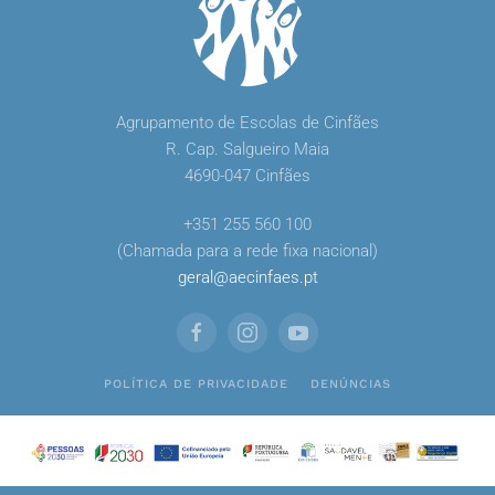
Agrupamento de Escolas de Cinfães
R. Cap. Salgueiro Maia
4690-047 Cinfães
+351 255 560 100
(Chamada para a rede fixa nacional)
geral
@
aecinfaes
.
pt
POLÍTICA DE PRIVACIDADE
DENÚNCIAS