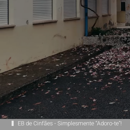
EB de Cinfães - Simplesmente “Adoro-te”!