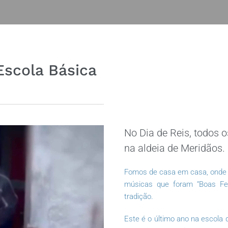
Escola Básica
No Dia de Reis, todos 
na aldeia de Meridãos.
Fomos de casa em casa, onde 
músicas que foram “Boas Fes
tradição.
Este é o último ano na escola