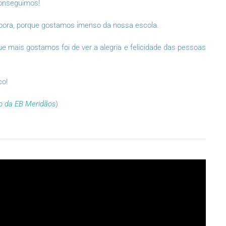
conseguimos!
bora, porque gostamos imenso da nossa escola.
e mais gostamos foi de ver a alegria e felicidade das pessoas
co!
no da EB Meridãos
)