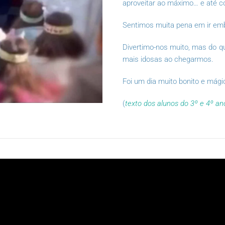
aproveitar ao máximo… e até 
Sentimos muita pena em ir em
Divertimo-nos muito, mas do qu
mais idosas ao chegarmos.
Foi um dia muito bonito e mági
(
texto dos alunos do 3º e 4º a