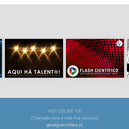
+351 255 560 100
(Chamada para a rede fixa nacional)
geral
@
aecinfaes
.
pt