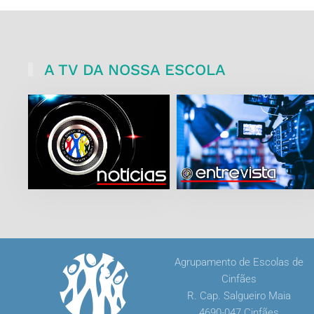
A TV DA NOSSA ESCOLA
Agrupamento de Escolas de
Cinfães
R. Cap. Salgueiro Maia
4690-047 Cinfães