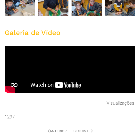
ZOOM
ZOOM
ZOOM
ZOOM
Galeria de Vídeo
Visualizações:
1297
ANTERIOR
SEGUINTE