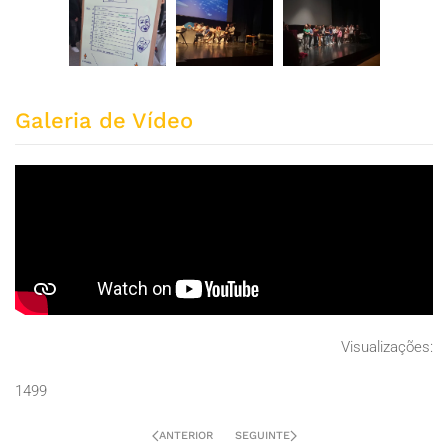
ZOOM
ZOOM
ZOOM
Galeria de Vídeo
Visualizações:
1499
ANTERIOR
SEGUINTE