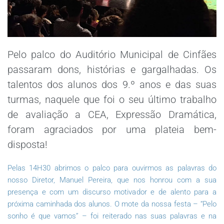
Pelo palco do Auditório Municipal de Cinfães
passaram dons, histórias e gargalhadas. Os
talentos dos alunos dos 9.º anos e das suas
turmas, naquele que foi o seu último trabalho
de avaliação a CEA, Expressão Dramática,
foram agraciados por uma plateia bem-
disposta!
Pelas 14H30 abrimos o palco para ouvirmos as palavras do
nosso Diretor, Manuel Pereira, que nos honrou com a sua
presença e com um discurso motivador e de alento para a
próxima caminhada dos alunos. O mote da nossa festa – “Pelo
sonho é que vamos” – foi reiterado nas suas palavras e na