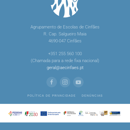
Agrupamento de Escolas de Cinfães
R. Cap. Salgueiro Maia
4690-047 Cinfães
+351 255 560 100
(Chamada para a rede fixa nacional)
geral
@
aecinfaes
.
pt
POLÍTICA DE PRIVACIDADE
DENÚNCIAS