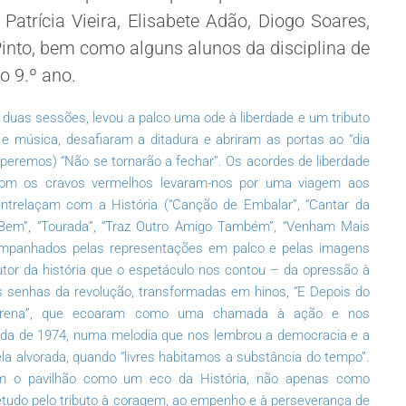
Patrícia Vieira, Elisabete Adão, Diogo Soares,
 Pinto, bem como alguns alunos da disciplina de
o 9.º ano.
 duas sessões, levou a palco uma ode à liberdade e um tributo
 música, desafiaram a ditadura e abriram as portas ao “dia
 (esperemos) “Não se tornarão a fechar”. Os acordes de liberdade
om os cravos vermelhos levaram-nos por uma viagem aos
trelaçam com a História (“Canção de Embalar”, “Cantar da
m Bem”, “Tourada”, “Traz Outro Amigo Também”, “Venham Mais
acompanhados pelas representações em palco e pelas imagens
utor da história que o espetáculo nos contou – da opressão à
as senhas da revolução, transformadas em hinos, “E Depois do
Morena”, que ecoaram como uma chamada à ação e nos
da de 1974, numa melodia que nos lembrou a democracia e a
a alvorada, quando “livres habitamos a substância do tempo”.
am o pavilhão como um eco da História, não apenas como
etudo pelo tributo à coragem, ao empenho e à perseverança de