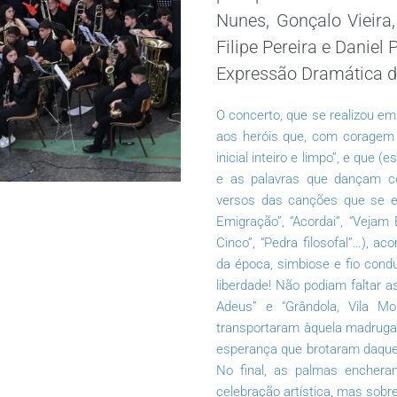
Nunes, Gonçalo Vieira, 
Filipe Pereira e Daniel
Expressão Dramática d
O concerto, que se realizou em
aos heróis que, com coragem e
inicial inteiro e limpo”, e que
e as palavras que dançam c
versos das canções que se en
Emigração”, “Acordai”, “Veja
Cinco”, “Pedra filosofal”…), 
da época, simbiose e fio cond
liberdade! Não podiam faltar 
Adeus” e “Grândola, Vila 
transportaram àquela madruga
esperança que brotaram daquel
No final, as palmas encher
celebração artística, mas sobr