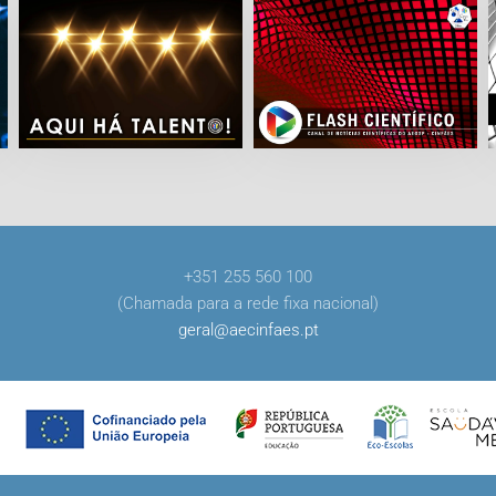
+351 255 560 100
(Chamada para a rede fixa nacional)
geral
@
aecinfaes
.
pt