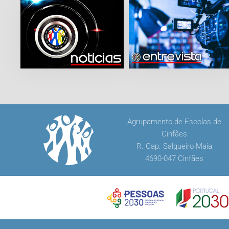
Agrupamento de Escolas de
Cinfães
R. Cap. Salgueiro Maia
4690-047 Cinfães