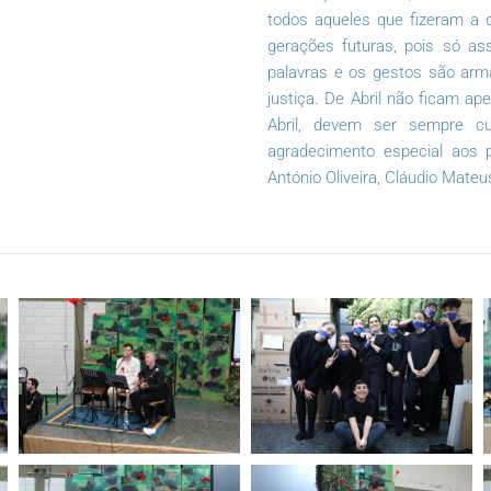
todos aqueles que fizeram a d
gerações futuras, pois só a
palavras e os gestos são arma
justiça. De Abril não ficam 
Abril, devem ser sempre c
agradecimento especial aos 
António Oliveira, Cláudio Mateu
ZOOM
ZOOM