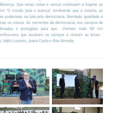
iferença. Que estas notas e versos continuem a inspirar as
ssim “O mundo pula e avança”, lembrando que a música, as
s poderosas na luta pela democracia, liberdade, igualdade e
apenas os cravos. As sementes da democracia, nos campos de
ultivadas e protegidas para que… Venham mais 50! Um
professores que lavraram os campos e viraram as leivas -
s, Idálio Loureiro, Joana Costa e Rita Almeida.
ZOOM
ZOOM