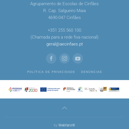
Agrupamento de Escolas de Cinfães
R. Cap. Salgueiro Maia
4690-047 Cinfães
+351 255 560 100
(Chamada para a rede fixa nacional)
geral
@
aecinfaes
.
pt
POLÍTICA DE PRIVACIDADE
DENÚNCIAS
by
Webfarol®