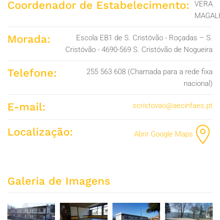
Coordenador de Estabelecimento:
VERA
MAGAL
Morada:
Escola EB1 de S. Cristóvão - Roçadas – S.
Cristóvão - 4690-569 S. Cristóvão de Nogueira
Telefone:
255 563 608 (Chamada para a rede fixa
nacional)
E-mail:
scristovao@aecinfaes.pt
Localização:
Abrir Google Maps
Galeria de Imagens
ZOOM
ZOOM
ZOOM
ZOOM