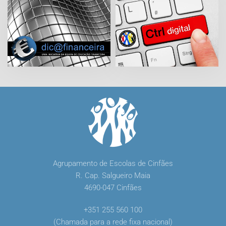
Agrupamento de Escolas de Cinfães
R. Cap. Salgueiro Maia
4690-047 Cinfães
+351 255 560 100
(Chamada para a rede fixa nacional)